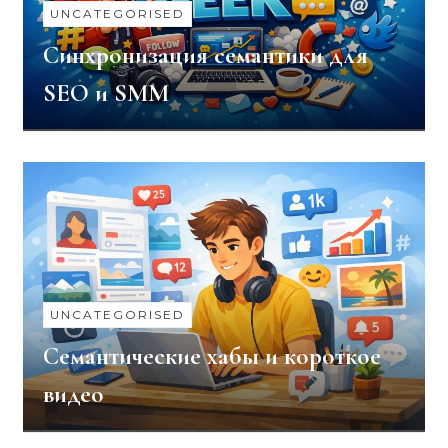
UNCATEGORISED
Синхронизация семантики для
SEO и SMM
UNCATEGORISED
Семантические хабы и короткое
видео