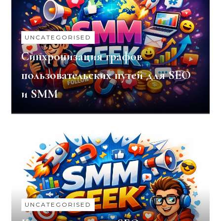
UNCATEGORISED
Синхронизация графов
пользовательских путей для SEO
и SMM
UNCATEGORISED