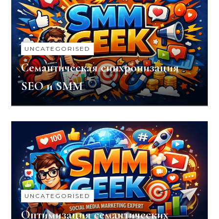
UNCATEGORISED
Семантическая синхронизация
SEO и SMM
UNCATEGORISED
Оптимизация семантических