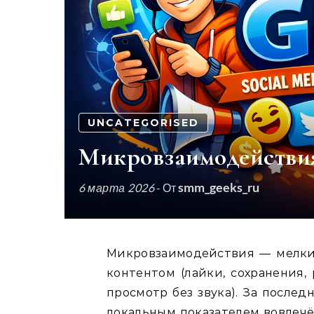
UNCATEGORISED
Микровзаимодействия
smm_geeks_ru
6 марта 2026
- От
Микровзаимодействия — мелкие, почти мгновенные действия пользователя с
контентом (лайки, сохранения,
просмотр без звука). За после
локальным показателем вовлечё