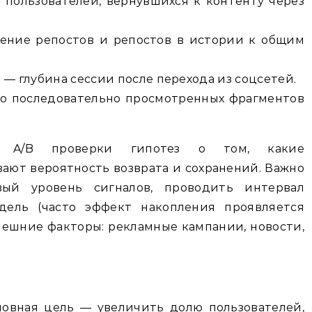
я пользователей, вернувшихся к контенту через
ошение репостов и репостов в истории к общим
rral — глубина сессии после перехода из соцсетей.
о последовательно просмотренных фрагментов
к A/B проверки гипотез о том, какие
ют вероятность возврата и сохранений. Важно
вый уровень сигналов, проводить интервал
ель (часто эффект накопления проявляется
нешние факторы: рекламные кампании, новости,
новная цель — увеличить долю пользователей,