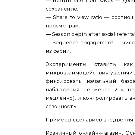
— Return rate from saves — дол
сохранение.
— Share to view ratio — соотн
просмотрам.
— Session depth after social refe
— Sequence engagement — числ
из серии.
Эксперименты ставить ка
микровзаимодействия увеличива
фиксировать начальный базо
наблюдения не менее 2–4 нед
медленно), и контролировать в
сезонность.
Примеры сценариев внедрения
Розничный онлайн‑магазин. Ос