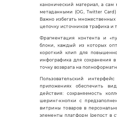
канонический материал, а сам
метаданными (OG, Twitter Card
Важно избегать множественных
цепочку источников трафика и 
Фрагментация контента и «пу
блоки, каждый из которых оп
короткий клип для повышенног
инфографика для сохранения в
точку возврата на полноформатн
Пользовательский интерфей
приложениях обеспечить ви
действия: сохраняемость кол
шеринг‑кнопки с предзаполне
витрины товаров в персональн
элементы платформ (репост в с