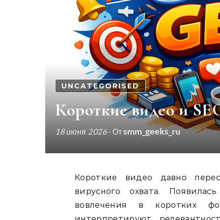
UNCATEGORISED
Короткие видео и SEO
smm_geeks_ru
18 июня 2026
- От
Короткие видео давно перестали быть только инструментом SMM для
вирусного охвата. Появилас
вовлечения в коротких ф
интерпретируют релевантнос