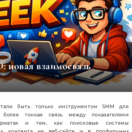
: новая взаимосвязь
ь более тонкая связь между показателями
орматах и тем, как поисковые системы
ть контента на веб-сайте и в профильных