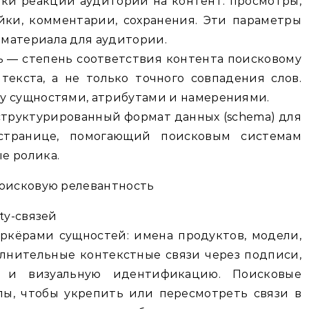
ки реакции аудитории на контент: просмотры,
йки, комментарии, сохранения. Эти параметры
материала для аудитории.
 — степень соответствия контента поисковому
текста, а не только точного совпадения слов.
у сущностями, атрибутами и намерениями.
 структурированный формат данных (schema) для
странице, помогающий поисковым системам
е ролика.
поисковую релевантность
ty-связей
ркёрами сущностей: имена продуктов, модели,
лнительные контекстные связи через подписи,
и и визуальную идентификацию. Поисковые
лы, чтобы укрепить или пересмотреть связи в