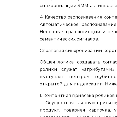
синхронизации SMM-активностей
4. Качество распознавания конт
Автоматическое распознавани
Неполные транскрипции и нев
семантических сигналов.
Стратегия синхронизации коротк
Общая логика: создавать согл
ролики служат «атрибутами»
выступает центром глубинн
открытой для индексации. Ниже
1. Контентная привязка ролико
— Осуществлять явную привязку
продукт, товарная карточка, 