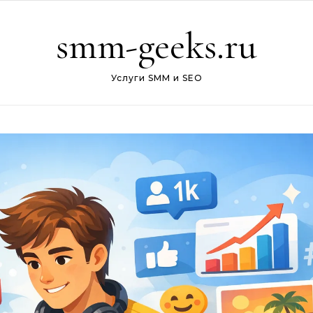
smm-geeks.ru
Услуги SMM и SEO