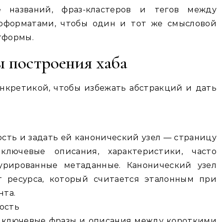
е названий, фраз-кластеров и тегов между
оформатами, чтобы один и тот же смысловой
тформы.
 построения хаба
нкретикой, чтобы избежать абстракций и дать
ть и задать ей канонический узел — страницу
ключевые описания, характеристики, часто
урированные метаданные. Канонический узел
нт ресурса, который считается эталонным при
нта.
ость
, ключевые фразы и описания между короткими